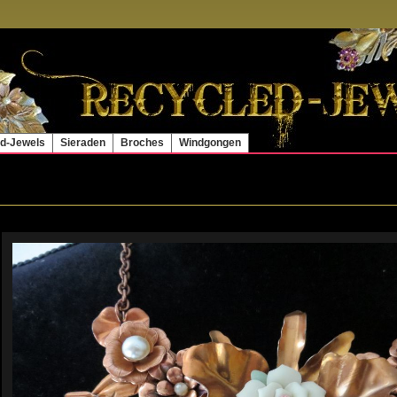
d-Jewels
Sieraden
Broches
Windgongen